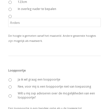
123cm
In overleg nader te bepalen
De hoogte is gemeten vanaf het maaiveld. Andere gewenste hoogtes
zijn mogelijk als maatwerk.
Looppoortje
Ja ik wil graag een looppoortje
Nee, voor mij is een looppoortje niet van toepassing
Wilt u mij svp adviseren over de mogelijkheden van een
looppoortje?
Een looppoortje is een handige optie als u de toegang tot